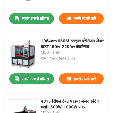
वीआर शो
सबसे अच्छी कीमत
हमसे संपर्क करें
हमारे बारे में
1064nm 0606L फाइबर प्रेसिजन लेजर
कारखाना भ्रमण
कटर 450w-2200w वैकल्पिक
MOQ：1 सेट
मूल्य：Negotiate price
गुणवत्ता नियंत्रण
संपर्क करें
सबसे अच्छी कीमत
हमसे संपर्क करें
एक उद्धरण की विनती करे
4015 सिंगल टेबल फाइबर लेजर कटिंग
मशीन 500W-1000W पावर
ग्रीन फाइबर लेजर
MOQ：1 सेट