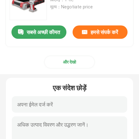
मूल्य：Negotiate price
सीडब्ल्यू फाइबर लेजर
सबसे अच्छी कीमत
हमसे संपर्क करें
QCW फाइबर लेजर
स्पंदित फाइबर लेजर
और देखो
मोपा फाइबर लेजर
एक संदेश छोड़ें
यूवी फाइबर लेजर
अल्ट्राफास्ट फाइबर लेजर
लेजर बाधा हटानेवाला