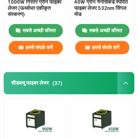
1000W निरंतर ग्रीन फाइबर
40W ग्रीन नैनोसेकंड स्पंदित
लेजर (ऊर्ध्वाधर एकीकृत
फाइबर लेजर 532nm सिंगल
संस्करण)
मोड
हरा 3 डी प्रिंटर
सबसे अच्छी कीमत
सबसे अच्छी कीमत
हाथ में लेजर वेल्डिंग मशीन
हमसे संपर्क करें
हमसे संपर्क करें
लेजर काटने की मशीन
सीडब्ल्यू फाइबर लेजर
(37)