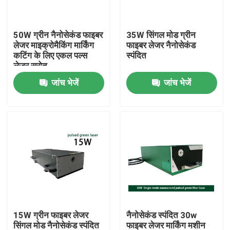
वीआर शो
50W ग्रीन नैनोसेकंड फाइबर
35W सिंगल मोड ग्रीन
लेजर माइक्रोमैकिंग मार्किंग
फाइबर लेजर नैनोसेकंड
कटिंग के लिए एकल पल्स
स्पंदित
हमारे बारे में
लेजर स्रोत
जांच भेजें
जांच भेजें
कारखाना भ्रमण
गुणवत्ता नियंत्रण
संपर्क करें
एक उद्धरण की विनती करे
15W ग्रीन फाइबर लेजर
नैनोसेकंड स्पंदित 30w
ग्रीन फाइबर लेजर
सिंगल मोड नैनोसेकंड स्पंदित
फाइबर लेजर मार्किंग मशीन