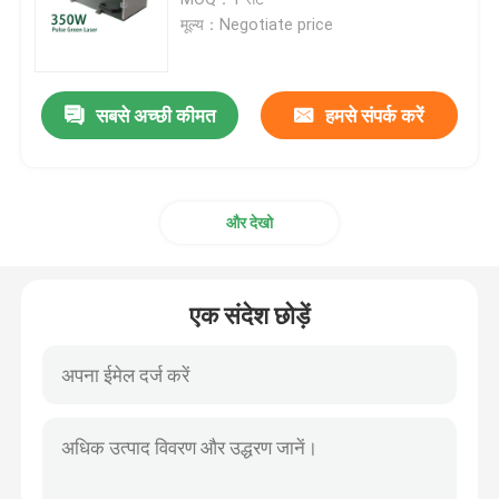
मूल्य：Negotiate price
सीडब्ल्यू फाइबर लेजर
सबसे अच्छी कीमत
हमसे संपर्क करें
QCW फाइबर लेजर
स्पंदित फाइबर लेजर
और देखो
मोपा फाइबर लेजर
एक संदेश छोड़ें
यूवी फाइबर लेजर
अल्ट्राफास्ट फाइबर लेजर
लेजर बाधा हटानेवाला