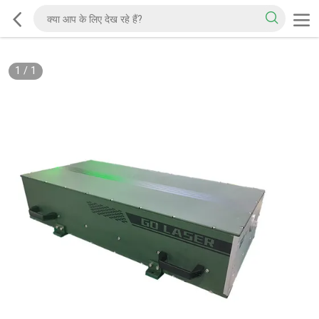
1
/
1