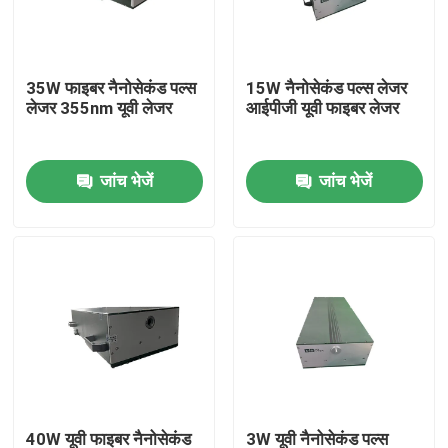
वीआर शो
35W फाइबर नैनोसेकंड पल्स
15W नैनोसेकंड पल्स लेजर
लेजर 355nm यूवी लेजर
आईपीजी यूवी फाइबर लेजर
हमारे बारे में
जांच भेजें
जांच भेजें
कारखाना भ्रमण
गुणवत्ता नियंत्रण
संपर्क करें
एक उद्धरण की विनती करे
ग्रीन फाइबर लेजर
40W यूवी फाइबर नैनोसेकंड
3W यूवी नैनोसेकंड पल्स