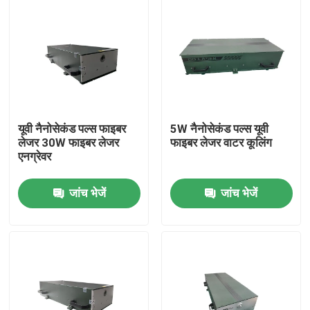
यूवी नैनोसेकंड पल्स फाइबर
5W नैनोसेकंड पल्स यूवी
लेजर 30W फाइबर लेजर
फाइबर लेजर वाटर कूलिंग
एनग्रेवर
जांच भेजें
जांच भेजें
घर
उत्पादों
वीडियो