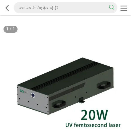
1
/
1