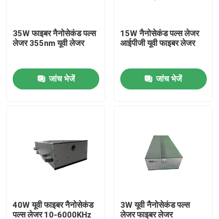
वीआर शो
35W फाइबर नैनोसेकंड पल्स
15W नैनोसेकंड पल्स लेजर
लेजर 355nm यूवी लेजर
आईपीजी यूवी फाइबर लेजर
हमारे बारे में
जांच भेजें
जांच भेजें
कारखाना भ्रमण
गुणवत्ता नियंत्रण
संपर्क करें
एक उद्धरण की विनती करे
40W यूवी फाइबर नैनोसेकंड
3W यूवी नैनोसेकंड पल्स
ग्रीन फाइबर लेजर
पल्स लेजर 10-6000KHz
लेजर फाइबर लेजर