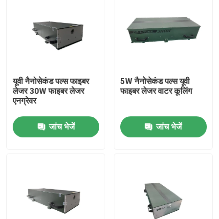
यूवी नैनोसेकंड पल्स फाइबर
5W नैनोसेकंड पल्स यूवी
लेजर 30W फाइबर लेजर
फाइबर लेजर वाटर कूलिंग
एनग्रेवर
जांच भेजें
जांच भेजें
घर
उत्पादों
वीडियो