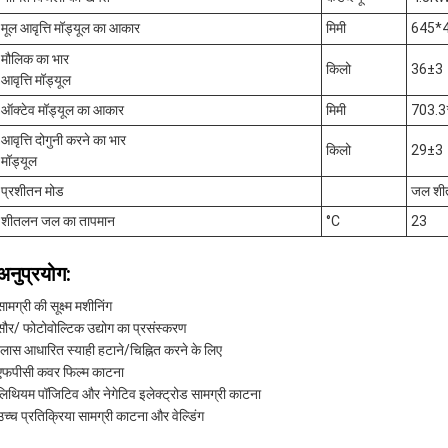
मूल आवृत्ति मॉड्यूल का आकार
मिमी
645*
मौलिक का भार
किलो
36±3
आवृत्ति मॉड्यूल
ऑक्टेव मॉड्यूल का आकार
मिमी
703.
आवृत्ति दोगुनी करने का भार
किलो
29±3
मॉड्यूल
प्रशीतन मोड
जल शी
शीतलन जल का तापमान
°C
23
अनुप्रयोग:
सामग्री की सूक्ष्म मशीनिंग
सौर/ फोटोवोल्टिक उद्योग का प्रसंस्करण
ग्लास आधारित स्याही हटाने/चिह्नित करने के लिए
एफपीसी कवर फिल्म काटना
लिथियम पॉजिटिव और नेगेटिव इलेक्ट्रोड सामग्री काटना
उच्च प्रतिक्रिया सामग्री काटना और वेल्डिंग