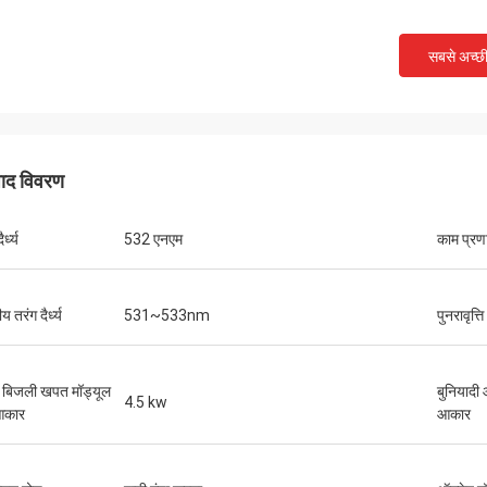
सबसे अच्छ
पाद विवरण
र्ध्य
532 एनएम
काम प्रण
ीय तरंग दैर्ध्य
531~533nm
पुनरावृत्ति
ड बिजली खपत मॉड्यूल
बुनियादी 
4.5 kw
आकार
आकार