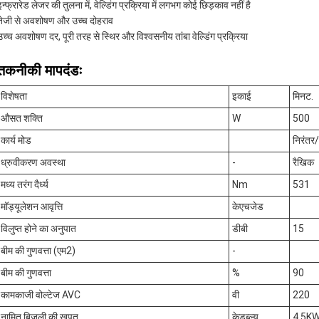
इन्फ्रारेड लेजर की तुलना में, वेल्डिंग प्रक्रिया में लगभग कोई छिड़काव नहीं है
तेजी से अवशोषण और उच्च दोहराव
उच्च अवशोषण दर, पूरी तरह से स्थिर और विश्वसनीय तांबा वेल्डिंग प्रक्रिया
तकनीकी मापदंडः
विशेषता
इकाई
मिनट.
औसत शक्ति
W
500
कार्य मोड
निरंतर
ध्रुवीकरण अवस्था
-
रैखिक
मध्य तरंग दैर्ध्य
Nm
531
मॉड्यूलेशन आवृत्ति
केएचजेड
विलुप्त होने का अनुपात
डीबी
15
बीम की गुणवत्ता (एम2)
-
बीम की गुणवत्ता
%
90
कामकाजी वोल्टेज AVC
वी
220
नामित बिजली की खपत
केडब्ल्यू
4.5K