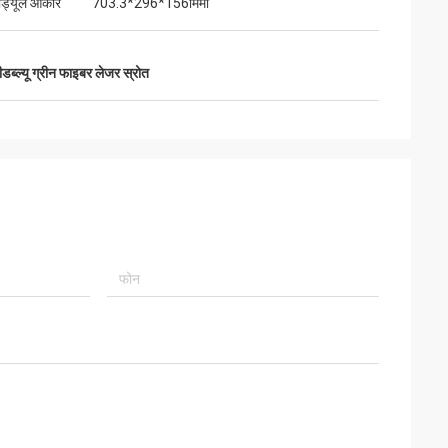
ॉड्यूल आकार
703.3*296*156मिमी
डब्ल्यू ग्रीन फाइबर लेजर स्रोत