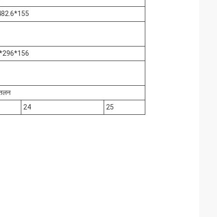
482.6*155
3*296*156
तलन
24
25