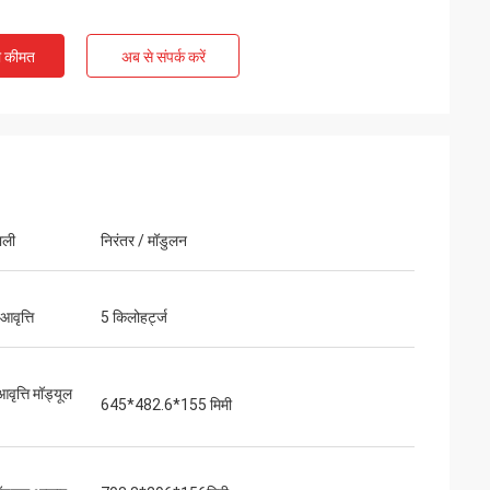
ी कीमत
अब से संपर्क करें
ाली
निरंतर / मॉडुलन
 आवृत्ति
5 किलोहर्ट्ज
आवृत्ति मॉड्यूल
645*482.6*155 मिमी