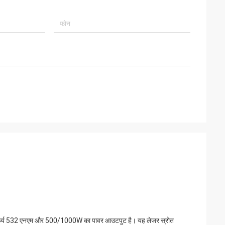
ग दैर्ध्य 532 एनएम और 500/1000W का पावर आउटपुट है। यह लेजर स्रोत