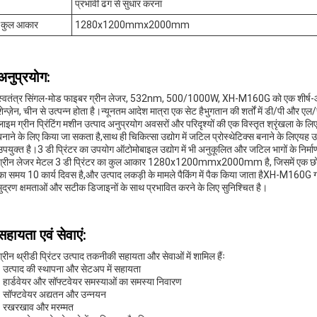
प्रभावी ढंग से सुधार करना
कुल आकार
1280x1200mmx2000mm
अनुप्रयोग:
स्वतंत्र सिंगल-मोड फाइबर ग्रीन लेजर, 532nm, 500/1000W, XH-M160G को एक शीर्ष-ऑफ-द
शेन्ज़ेन, चीन से उत्पन्न होता है।न्यूनतम आदेश मात्रा एक सेट हैभुगतान की शर्तों में डी/पी और एल
लाइम ग्रीन प्रिंटिंग मशीन उत्पाद अनुप्रयोग अवसरों और परिदृश्यों की एक विस्तृत श्रृंखला के ल
बनाने के लिए किया जा सकता है,साथ ही चिकित्सा उद्योग में जटिल प्रोस्थेटिक्स बनाने के लिएयह 
उपयुक्त है।3 डी प्रिंटर का उपयोग ऑटोमोबाइल उद्योग में भी अनुकूलित और जटिल भागों के निर्म
ग्रीन लेजर मेटल 3 डी प्रिंटर का कुल आकार 1280x1200mmx2000mm है, जिसमें एक छोटा सा
का समय 10 कार्य दिवस है,और उत्पाद लकड़ी के मामले पैकिंग में पैक किया जाता हैXH-M160G ग्रीन
मुद्रण क्षमताओं और सटीक डिजाइनों के साथ प्रभावित करने के लिए सुनिश्चित है।
सहायता एवं सेवाएं:
ग्रीन थ्रीडी प्रिंटर उत्पाद तकनीकी सहायता और सेवाओं में शामिल हैंः
- उत्पाद की स्थापना और सेटअप में सहायता
- हार्डवेयर और सॉफ्टवेयर समस्याओं का समस्या निवारण
- सॉफ्टवेयर अद्यतन और उन्नयन
- रखरखाव और मरम्मत