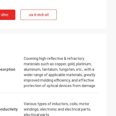
ी कीमत
अब से संपर्क करें
Covering high-reflective & refractory
materials such as copper, gold, platinum,
bsorption
aluminum, tantalum, tungsten, etc., with a
wider range of applicable materials, greatly
improved molding efficiency, and effective
protection of optical devices from damage
Various types of inductors, coils; motor
onductivity
windings; electronic and electrical parts;
electrical parts