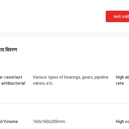
सबसे अच्छ
पाद विवरण
r-resistant
Various types of bearings, gears, pipeline
High a
 antibacterial
valves, etc.
rate
ld Volume
160x160x200mm
High c