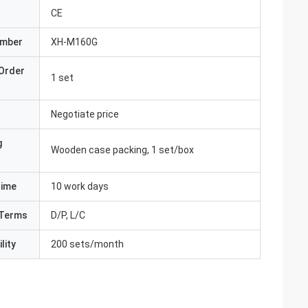
CE
umber
XH-M160G
Order
1 set
Negotiate price
g
Wooden case packing, 1 set/box
Time
10 work days
Terms
D/P, L/C
lity
200 sets/month