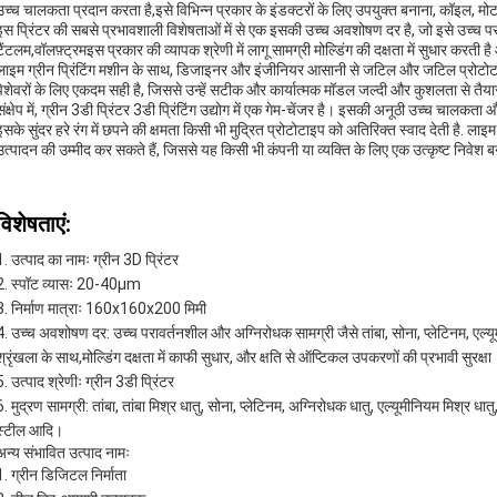
उच्च चालकता प्रदान करता है,इसे विभिन्न प्रकार के इंडक्टरों के लिए उपयुक्त बनाना, कॉइल, मोटर 
इस प्रिंटर की सबसे प्रभावशाली विशेषताओं में से एक इसकी उच्च अवशोषण दर है, जो इसे उच्च पराव
टैंटलम,वॉलफ़्ट्रमइस प्रकार की व्यापक श्रेणी में लागू सामग्री मोल्डिंग की दक्षता में सुधार करत
लाइम ग्रीन प्रिंटिंग मशीन के साथ, डिजाइनर और इंजीनियर आसानी से जटिल और जटिल प्रोटोटाइप बन
पेशेवरों के लिए एकदम सही है, जिससे उन्हें सटीक और कार्यात्मक मॉडल जल्दी और कुशलता से तैय
संक्षेप में, ग्रीन 3डी प्रिंटर 3डी प्रिंटिंग उद्योग में एक गेम-चेंजर है। इसकी अनूठी उच्च चा
इसके सुंदर हरे रंग में छपने की क्षमता किसी भी मुद्रित प्रोटोटाइप को अतिरिक्त स्वाद देती है. ला
उत्पादन की उम्मीद कर सकते हैं, जिससे यह किसी भी कंपनी या व्यक्ति के लिए एक उत्कृष्ट निवेश
विशेषताएं:
उत्पाद का नामः ग्रीन 3D प्रिंटर
स्पॉट व्यासः 20-40μm
निर्माण मात्राः 160x160x200 मिमी
उच्च अवशोषण दर: उच्च परावर्तनशील और अग्निरोधक सामग्री जैसे तांबा, सोना, प्लेटिनम, एल्यूम
श्रृंखला के साथ,मोल्डिंग दक्षता में काफी सुधार, और क्षति से ऑप्टिकल उपकरणों की प्रभावी सुरक्षा
उत्पाद श्रेणीः ग्रीन 3डी प्रिंटर
मुद्रण सामग्री: तांबा, तांबा मिश्र धातु, सोना, प्लेटिनम, अग्निरोधक धातु, एल्यूमीनियम मिश्र धा
स्टील आदि।
अन्य संभावित उत्पाद नामः
ग्रीन डिजिटल निर्माता