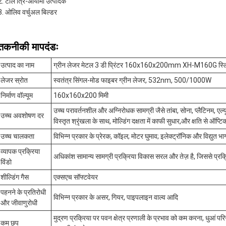
टील त्रि-आयामी उत्पादक
ओलिव वर्चुअल बिल्डर
तकनीकी मापदंडः
उत्पाद का नाम
ग्रीन लेजर मेटल 3 डी प्रिंटर 160x160x200mm XH-M160G स्लिम 
लेजर स्रोत
स्वतंत्र सिंगल-मोड फाइबर ग्रीन लेजर, 532nm, 500/1000W
निर्माण वॉल्यूम
160x160x200 मिमी
उच्च परावर्तनशील और अग्निरोधक सामग्री जैसे तांबा, सोना, प्लैटिनम, एल
उच्च अवशोषण दर
विस्तृत श्रृंखला के साथ, मोल्डिंग दक्षता में काफी सुधार,और क्षति से ऑप्ट
उच्च चालकता
विभिन्न प्रकार के प्रेरक, कॉइल; मोटर घुमाव; इलेक्ट्रॉनिक और विद्युत भाग;
व्यापक प्रक्रिया
अधिकांश सामान्य सामग्री प्रक्रिया विकास सरल और तेज़ है, जिससे प्रक्र
विंडो
शील्डिंग गैस
एक्सएच सॉफ्टवेयर
पहनने के प्रतिरोधी
विभिन्न प्रकार के असर, गियर, पाइपलाइन वाल्व आदि
और जीवाणुरोधी
मुद्रण प्रक्रिया पर पवन क्षेत्र प्रणाली के प्रभाव को कम करना, धुआं 
कम छप