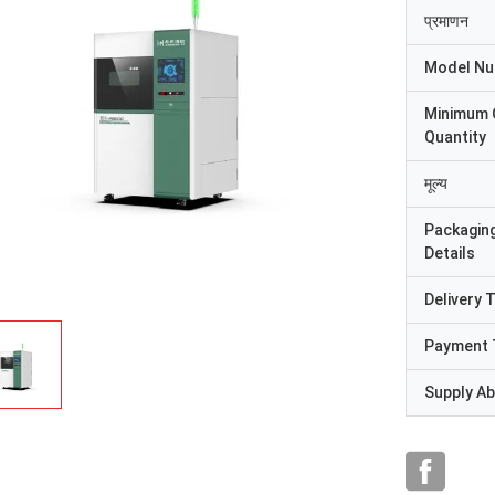
प्रमाणन
Model N
Minimum 
Quantity
मूल्य
Packagin
Details
Delivery 
Payment 
Supply Abi