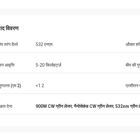
पाद विवरण
ीय तरंग दैर्ध्य
532 एनएम
औसत शक्
लन आवृत्ति
5-20 किलोहर्ट्ज़
बीम की गु
गुणवत्ता (एम 2)
<1.2
प्रशीतन 
ुखता देना
900W CW ग्रीन लेजर
,
नैनोसेकंड CW ग्रीन लेजर
,
532nm ग्रीन ल