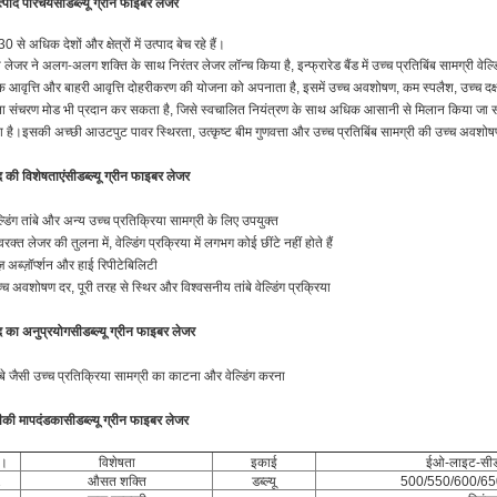
्पाद परिचय
सीडब्ल्यू ग्रीन फाइबर लेजर
 से अधिक देशों और क्षेत्रों में उत्पाद बेच रहे हैं।
ा लेजर ने अलग-अलग शक्ति के साथ निरंतर लेजर लॉन्च किया है
, इन्फ्रारेड बैंड में उच्च प्रतिबिंब सामग्री 
 आवृत्ति और बाहरी आवृत्ति दोहरीकरण की योजना को अपनाता है, इसमें उच्च अवशोषण, कम स्पलैश, उच्च दक्ष
 संचरण मोड भी प्रदान कर सकता है, जिसे स्वचालित नियंत्रण के साथ अधिक आसानी से मिलान किया जा सकता 
है।इसकी अच्छी आउटपुट पावर स्थिरता, उत्कृष्ट बीम गुणवत्ता और उच्च प्रतिबिंब सामग्री की उच्च अवशोषण
द की विशेषताएं
सीडब्ल्यू ग्रीन फाइबर लेजर
ल्डिंग तांबे और अन्य उच्च प्रतिक्रिया सामग्री के लिए उपयुक्त
रक्त लेजर की तुलना में, वेल्डिंग प्रक्रिया में लगभग कोई छींटे नहीं होते हैं
ज़ अब्ज़ॉर्प्शन और हाई रिपीटेबिलिटी
्च अवशोषण दर, पूरी तरह से स्थिर और विश्वसनीय तांबे वेल्डिंग प्रक्रिया
द का अनुप्रयोग
सीडब्ल्यू ग्रीन फाइबर लेजर
ंबे जैसी उच्च प्रतिक्रिया सामग्री का काटना और वेल्डिंग करना
की मापदंड
का
सीडब्ल्यू ग्रीन फाइबर लेजर
ा।
विशेषता
इकाई
ईओ-लाइट-सीडब
1
औसत शक्ति
डब्ल्यू
500/550/600/65