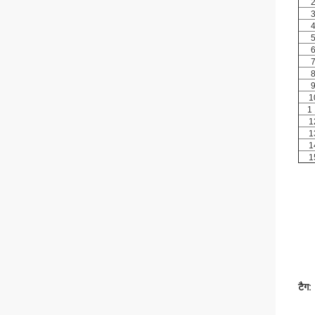
1
1
1
1
1
1
टैग: