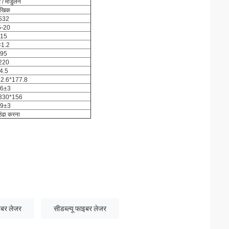
र / मॉडुलन
ैखिक
532
5-20
15
<1.2
95
220
4.5
2.6*177.8
6±3
330*156
9±3
ठंढा करना
ाइबर लेजर
सीडब्ल्यू फाइबर लेजर