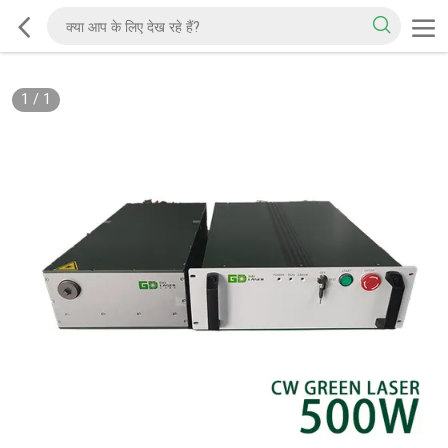
1
/
1