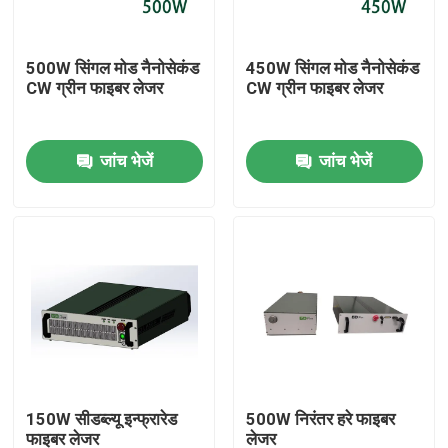
वीआर शो
500W सिंगल मोड नैनोसेकंड
450W सिंगल मोड नैनोसेकंड
CW ग्रीन फाइबर लेजर
CW ग्रीन फाइबर लेजर
हमारे बारे में
जांच भेजें
जांच भेजें
कारखाना भ्रमण
गुणवत्ता नियंत्रण
संपर्क करें
एक उद्धरण की विनती करे
150W सीडब्ल्यू इन्फ्रारेड
500W निरंतर हरे फाइबर
ग्रीन फाइबर लेजर
फाइबर लेजर
लेजर