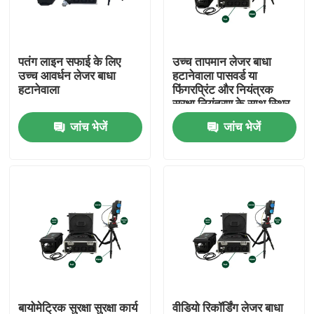
वीआर शो
पतंग लाइन सफाई के लिए
उच्च तापमान लेजर बाधा
उच्च आवर्धन लेजर बाधा
हटानेवाला पासवर्ड या
हमारे बारे में
हटानेवाला
फिंगरप्रिंट और नियंत्रक
सुरक्षा नियंत्रण के साथ स्थिर
प्रदर्शन
जांच भेजें
जांच भेजें
कारखाना भ्रमण
गुणवत्ता नियंत्रण
संपर्क करें
एक उद्धरण की विनती करे
ग्रीन फाइबर लेजर
बायोमेट्रिक सुरक्षा सुरक्षा कार्य
वीडियो रिकॉर्डिंग लेजर बाधा